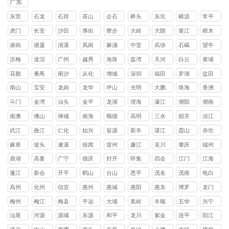
广东
司
司
司
司
东莞
石龙
石排
茶山
企石
桥头
东坑
横沥
常平
镇
镇
镇
镇
镇
镇
镇
镇
虎门
长安
沙田
厚街
寮步
大岭
大朗
黄江
樟木
镇
镇
镇
镇
镇
山镇
镇
镇
头镇
谢岗
塘厦
清溪
凤岗
麻涌
中堂
高埗
石碣
望牛
镇
镇
镇
镇
镇
镇
镇
镇
墩镇
洪梅
道滘
广州
越秀
海珠
荔湾
天河
白云
黄埔
镇
镇
区
区
区
区
区
区
花都
番禺
南沙
从化
增城
深圳
福田
罗湖
盐田
区
区
区
区
区
区
区
区
南山
宝安
龙岗
龙华
坪山
光明
大鹏
珠海
香洲
区
区
区
区
区
区
新区
区
斗门
金湾
汕头
金平
龙湖
澄海
濠江
潮阳
潮南
区
区
区
区
区
区
区
区
南澳
佛山
禅城
南海
顺德
高明
三水
韶关
浈江
县
区
区
区
区
区
区
武江
曲江
仁化
始兴
翁源
新丰
湛江
霞山
赤坎
区
区
县
县
县
县
区
区
麻章
坡头
遂溪
徐闻
雷州
廉江
吴川
肇庆
端州
区
区
县
县
市
市
市
区
鼎湖
高要
广宁
德庆
封开
怀集
四会
江门
江海
区
区
县
县
县
县
市
区
蓬江
新会
开平
鹤山
台山
恩平
茂名
茂南
电白
区
区
县
县
县
县
区
区
高州
化州
信宜
惠州
惠城
惠阳
惠东
博罗
龙门
市
市
市
区
区
县
县
县
梅州
梅江
梅县
平远
大埔
蕉岭
丰顺
五华
兴宁
区
区
县
县
县
县
县
市
汕尾
河源
源城
东源
和平
龙川
紫金
连平
阳江
区
县
县
县
县
县