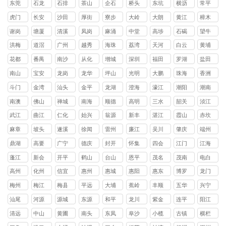
东莞
石龙
石排
茶山
企石
桥头
东坑
横沥
常平
镇
镇
镇
镇
镇
镇
镇
镇
虎门
长安
沙田
厚街
寮步
大岭
大朗
黄江
樟木
镇
镇
镇
镇
镇
山镇
镇
镇
头镇
谢岗
塘厦
清溪
凤岗
麻涌
中堂
高埗
石碣
望牛
镇
镇
镇
镇
镇
镇
镇
镇
墩镇
洪梅
道滘
广州
越秀
海珠
荔湾
天河
白云
黄埔
镇
镇
区
区
区
区
区
区
花都
番禺
南沙
从化
增城
深圳
福田
罗湖
盐田
区
区
区
区
区
区
区
区
南山
宝安
龙岗
龙华
坪山
光明
大鹏
珠海
香洲
区
区
区
区
区
区
新区
区
斗门
金湾
汕头
金平
龙湖
澄海
濠江
潮阳
潮南
区
区
区
区
区
区
区
区
南澳
佛山
禅城
南海
顺德
高明
三水
韶关
浈江
县
区
区
区
区
区
区
武江
曲江
仁化
始兴
翁源
新丰
湛江
霞山
赤坎
区
区
县
县
县
县
区
区
麻章
坡头
遂溪
徐闻
雷州
廉江
吴川
肇庆
端州
区
区
县
县
市
市
市
区
鼎湖
高要
广宁
德庆
封开
怀集
四会
江门
江海
区
区
县
县
县
县
市
区
蓬江
新会
开平
鹤山
台山
恩平
茂名
茂南
电白
区
区
县
县
县
县
区
区
高州
化州
信宜
惠州
惠城
惠阳
惠东
博罗
龙门
市
市
市
区
区
县
县
县
梅州
梅江
梅县
平远
大埔
蕉岭
丰顺
五华
兴宁
区
区
县
县
县
县
县
市
汕尾
河源
源城
东源
和平
龙川
紫金
连平
阳江
区
县
县
县
县
县
清远
中山
黄圃
南头
东凤
阜沙
小榄
古镇
横栏
镇
镇
镇
镇
镇
镇
镇