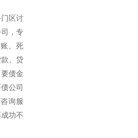
斗门区讨
公司，专
赖账、死
货款、贷
，要债金
要债公司
务咨询服
不成功不