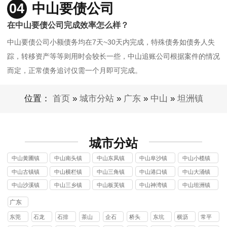
04
中山要债公司
在中山要债公司完成效率怎么样？
中山要债公司小额债务均在7天~30天内完成，特殊债务如债务人失
踪，转移资产等等则用时会较长一些，中山追账公司根据案件的情况
而定，正常债务追讨仅需一个月即可完成。
位置：
首页
»
城市分站
»
广东
»
中山
»
坦洲镇
城市分站
中山黄圃镇
中山南头镇
中山东凤镇
中山阜沙镇
中山小榄镇
讨债公司
讨债公司
讨债公司
讨债公司
讨债公司
中山古镇镇
中山横栏镇
中山三角镇
中山港口镇
中山大涌镇
讨债公司
讨债公司
讨债公司
讨债公司
讨债公司
中山沙溪镇
中山三乡镇
中山板芙镇
中山神湾镇
中山坦洲镇
讨债公司
讨债公司
讨债公司
讨债公司
讨债公司
广东
东莞
石龙
石排
茶山
企石
桥头
东坑
横沥
常平