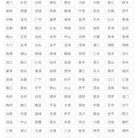
镇
镇
镇
镇
镇
镇
镇
镇
虎门
长安
沙田
厚街
寮步
大岭
大朗
黄江
樟木
镇
镇
镇
镇
镇
山镇
镇
镇
头镇
谢岗
塘厦
清溪
凤岗
麻涌
中堂
高埗
石碣
望牛
镇
镇
镇
镇
镇
镇
镇
镇
墩镇
洪梅
道滘
广州
越秀
海珠
荔湾
天河
白云
黄埔
镇
镇
区
区
区
区
区
区
花都
番禺
南沙
从化
增城
深圳
福田
罗湖
盐田
区
区
区
区
区
区
区
区
南山
宝安
龙岗
龙华
坪山
光明
大鹏
珠海
香洲
区
区
区
区
区
区
新区
区
斗门
金湾
汕头
金平
龙湖
澄海
濠江
潮阳
潮南
区
区
区
区
区
区
区
区
南澳
佛山
禅城
南海
顺德
高明
三水
韶关
浈江
县
区
区
区
区
区
区
武江
曲江
仁化
始兴
翁源
新丰
湛江
霞山
赤坎
区
区
县
县
县
县
区
区
麻章
坡头
遂溪
徐闻
雷州
廉江
吴川
肇庆
端州
区
区
县
县
市
市
市
区
鼎湖
高要
广宁
德庆
封开
怀集
四会
江门
江海
区
区
县
县
县
县
市
区
蓬江
新会
开平
鹤山
台山
恩平
茂名
茂南
电白
区
区
县
县
县
县
区
区
高州
化州
信宜
惠州
惠城
惠阳
惠东
博罗
龙门
市
市
市
区
区
县
县
县
梅州
梅江
梅县
平远
大埔
蕉岭
丰顺
五华
兴宁
区
区
县
县
县
县
县
市
汕尾
河源
源城
东源
和平
龙川
紫金
连平
阳江
区
县
县
县
县
县
清远
中山
黄圃
南头
东凤
阜沙
小榄
古镇
横栏
镇
镇
镇
镇
镇
镇
镇
三角
港口
大涌
沙溪
三乡
板芙
神湾
坦洲
潮州
镇
镇
镇
镇
镇
镇
镇
镇