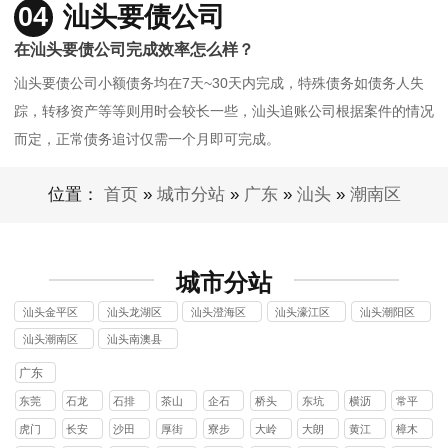
04
汕头要债公司
在汕头要债公司完成效率怎么样？
汕头要债公司小额债务均在7天~30天内完成，特殊债务如债务人失
踪，转移资产等等则用时会较长一些，汕头追账公司根据案件的情况
而定，正常债务追讨仅需一个月即可完成。
位置：
首页
»
城市分站
»
广东
»
汕头
»
潮南区
城市分站
汕头金平区
汕头龙湖区
汕头澄海区
汕头濠江区
汕头潮阳区
讨债公司
讨债公司
讨债公司
讨债公司
讨债公司
汕头潮南区
汕头南澳县
讨债公司
讨债公司
广东
东莞
石龙
石排
茶山
企石
桥头
东坑
横沥
常平
镇
镇
镇
镇
镇
镇
镇
镇
虎门
长安
沙田
厚街
寮步
大岭
大朗
黄江
樟木