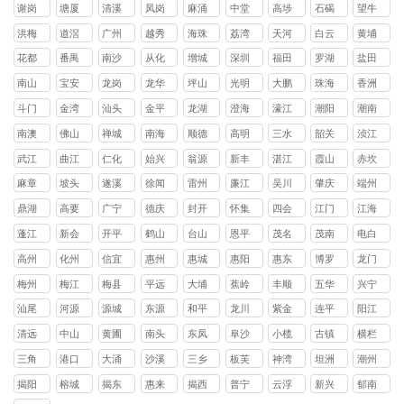
镇
镇
镇
镇
镇
山镇
镇
镇
头镇
谢岗
塘厦
清溪
凤岗
麻涌
中堂
高埗
石碣
望牛
镇
镇
镇
镇
镇
镇
镇
镇
墩镇
洪梅
道滘
广州
越秀
海珠
荔湾
天河
白云
黄埔
镇
镇
区
区
区
区
区
区
花都
番禺
南沙
从化
增城
深圳
福田
罗湖
盐田
区
区
区
区
区
区
区
区
南山
宝安
龙岗
龙华
坪山
光明
大鹏
珠海
香洲
区
区
区
区
区
区
新区
区
斗门
金湾
汕头
金平
龙湖
澄海
濠江
潮阳
潮南
区
区
区
区
区
区
区
区
南澳
佛山
禅城
南海
顺德
高明
三水
韶关
浈江
县
区
区
区
区
区
区
武江
曲江
仁化
始兴
翁源
新丰
湛江
霞山
赤坎
区
区
县
县
县
县
区
区
麻章
坡头
遂溪
徐闻
雷州
廉江
吴川
肇庆
端州
区
区
县
县
市
市
市
区
鼎湖
高要
广宁
德庆
封开
怀集
四会
江门
江海
区
区
县
县
县
县
市
区
蓬江
新会
开平
鹤山
台山
恩平
茂名
茂南
电白
区
区
县
县
县
县
区
区
高州
化州
信宜
惠州
惠城
惠阳
惠东
博罗
龙门
市
市
市
区
区
县
县
县
梅州
梅江
梅县
平远
大埔
蕉岭
丰顺
五华
兴宁
区
区
县
县
县
县
县
市
汕尾
河源
源城
东源
和平
龙川
紫金
连平
阳江
区
县
县
县
县
县
清远
中山
黄圃
南头
东凤
阜沙
小榄
古镇
横栏
镇
镇
镇
镇
镇
镇
镇
三角
港口
大涌
沙溪
三乡
板芙
神湾
坦洲
潮州
镇
镇
镇
镇
镇
镇
镇
镇
揭阳
榕城
揭东
惠来
揭西
普宁
云浮
新兴
郁南
区
区
县
县
市
县
县