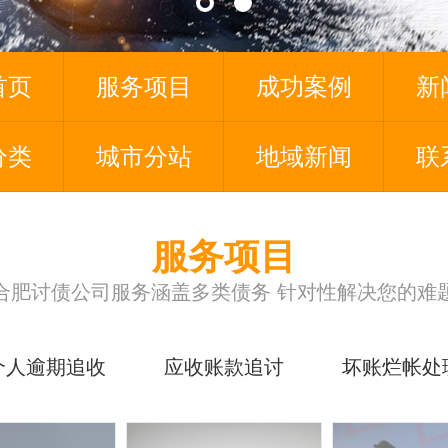
首页
服务项目
成功案例
新
分类
城市分站
地域新闻
联
服务项目
合肥讨债公司服务涵盖多类债务 针对性解决您的难
个人逾期追收
应收账款追讨
坏账烂帐处