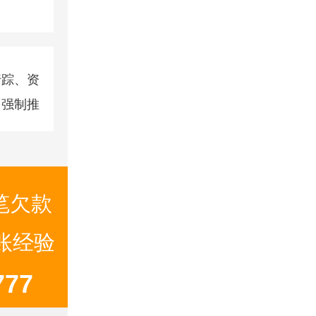
行踪、资
，强制推
笔欠款
要账经验
77