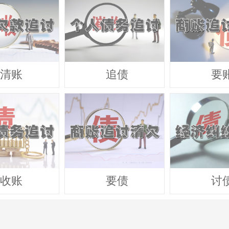
清账
追债
要
收账
要债
讨