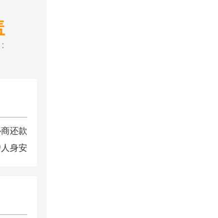
盖
：
）
协商还款
户人身安
）