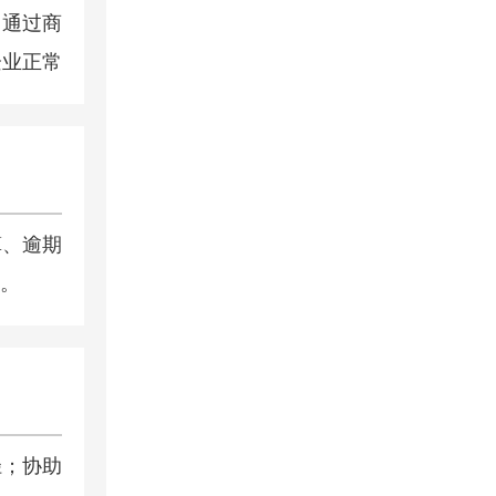
；通过商
企业正常
算、逾期
。
径；协助